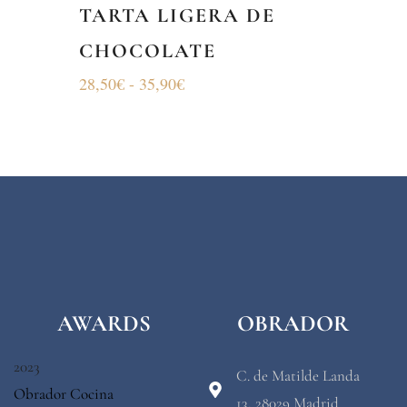
TARTA LIGERA DE
CHOCOLATE
28,50
€
-
35,90
€
AWARDS
OBRADOR
2023
C. de Matilde Landa
Obrador Cocina
13, 28029 Madrid