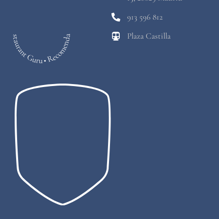
913 596 812
Plaza Castilla
Restaurant Guru • Recomendado