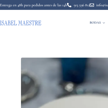
Entrega en 48h para pedidos antes de las 14h
913 596 812
info@is
BODAS