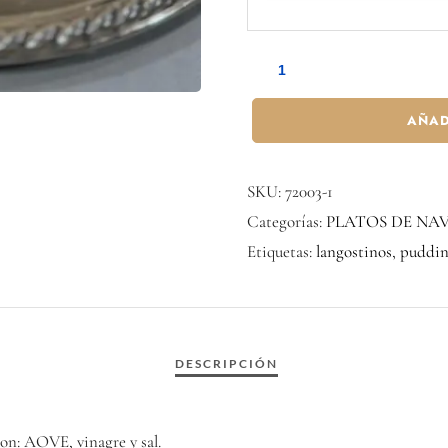
AÑAD
SKU:
72003-1
Categorías:
PLATOS DE NA
Etiquetas:
langostinos
,
puddi
on: AOVE, vinagre y sal.