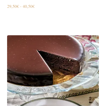
29,50
€
-
40,50
€