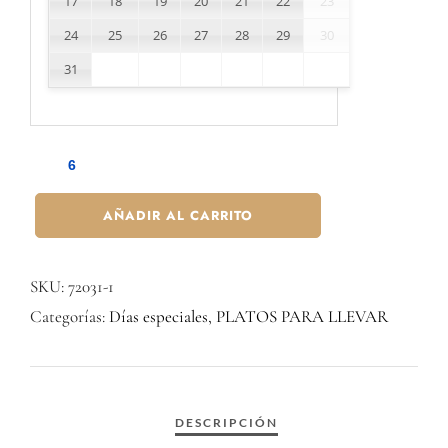
17
18
19
20
21
22
23
24
25
26
27
28
29
30
31
AÑADIR AL CARRITO
SKU:
72031-1
Categorías:
Días especiales
,
PLATOS PARA LLEVAR