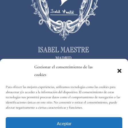
Gestionar el consentimiento de las
cookies
Consejos bodas
Para ofrecer las mejores experiencias, utilizamos tecnologías como las cookies para
almacenar y/o acceder a la información del dispositivo. El consentimiento de estas
tecnologías nos permitirá procesar datos como el comportamiento de navegación o las
identificaciones únicas en este sitio. No consentir o retirar el consentimiento, puede
afectar negativamente a ciertas características y funciones.
Aceptar