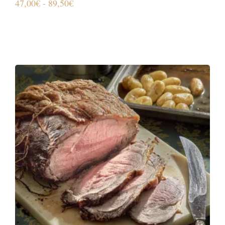
47,00
€
-
89,50
€